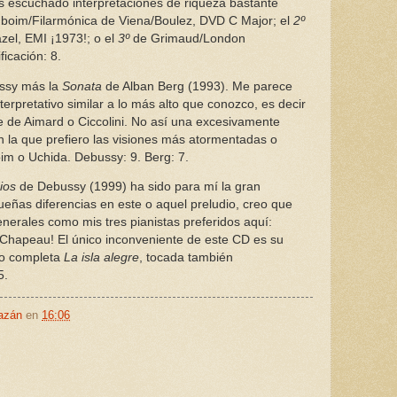
 escuchado interpretaciones de riqueza bastante
boim/Filarmónica de Viena/Boulez, DVD C Major; el
2º
zel, EMI ¡1973!; o el
3º
de Grimaud/London
icación: 8.
ssy más la
Sonata
de Alban Berg (1993). Me parece
terpretativo similar a lo más alto que conozco, es decir
te de Aimard o Ciccolini. No así una excesivamente
 la que prefiero las visiones más atormentadas o
m o Uchida. Debussy: 9. Berg: 7.
ios
de Debussy (1999) ha sido para mí la gran
eñas diferencias en este o aquel preludio, creo que
enerales como mis tres pianistas preferidos aquí:
¡Chapeau! El único inconveniente de este CD es su
 lo completa
La isla alegre
, tocada también
5.
azán
en
16:06