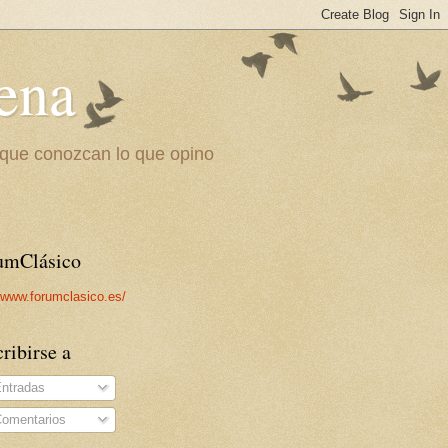
ena
a que conozcan lo que opino
umClásico
//www.forumclasico.es/
ribirse a
ntradas
omentarios