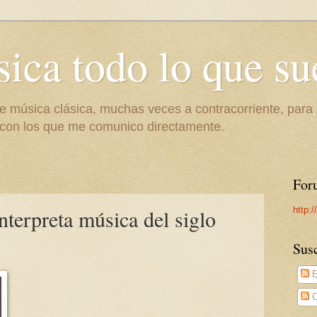
ica todo lo que su
re música clásica, muchas veces a contracorriente, par
con los que me comunico directamente.
For
http:
nterpreta música del siglo
Susc
E
C