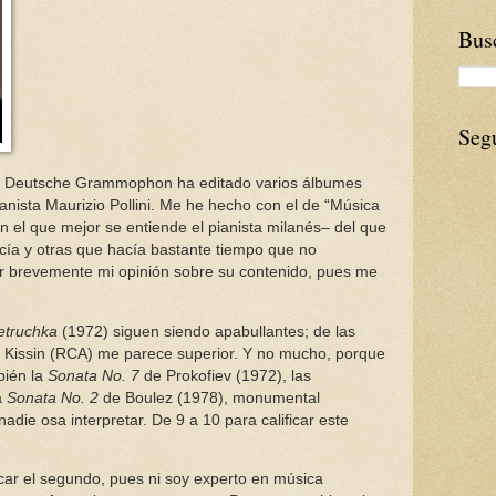
Busc
Seg
s, Deutsche Grammophon ha editado varios álbumes
ianista Maurizio Pollini. Me he hecho con el de “Música
con el que mejor se entiende el pianista milanés– del que
ía y otras que hacía bastante tiempo que no
r brevemente mi opinión sobre su contenido, pues me
etruchka
(1972) siguen siendo apabullantes; de las
e Kissin (RCA) me parece superior. Y no mucho, porque
bién la
Sonata No. 7
de Prokofiev (1972), las
a
Sonata No. 2
de Boulez (1978), monumental
adie osa interpretar. De 9 a 10 para calificar este
icar el segundo, pues ni soy experto en música