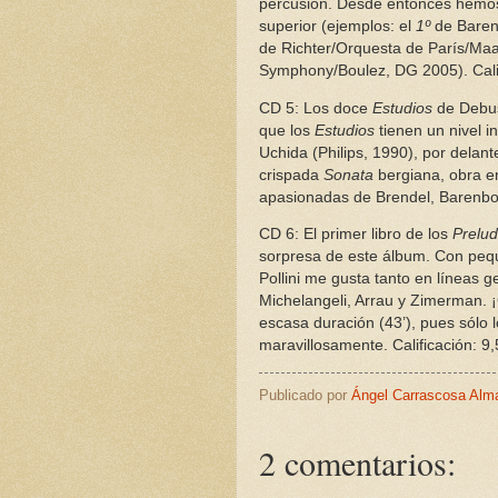
percusión. Desde entonces hemos
superior (ejemplos: el
1º
de Baren
de Richter/Orquesta de París/Maa
Symphony/Boulez, DG 2005). Calif
CD 5: Los doce
Estudios
de Debu
que los
Estudios
tienen un nivel in
Uchida (Philips, 1990), por delan
crispada
Sonata
bergiana, obra en
apasionadas de Brendel, Barenboi
CD 6: El primer libro de los
Prelud
sorpresa de este álbum. Con pequ
Pollini me gusta tanto en líneas g
Michelangeli, Arrau y Zimerman. 
escasa duración (43’), pues sólo
maravillosamente. Calificación: 9,
Publicado por
Ángel Carrascosa Alm
2 comentarios: