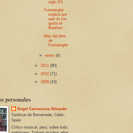
siglo XX
Furtwängler
explica por
qué no me
gusta el
Beethov...
Más del libro
de
Furtwängler
►
enero
(6)
►
2011
(80)
►
2010
(71)
►
2009
(10)
os personales
Ángel Carrascosa Almazán
Sanlúcar de Barrameda, Cádiz,
Spain
Crítico musical, pero, sobre todo,
melómano. Trabajó muchos años