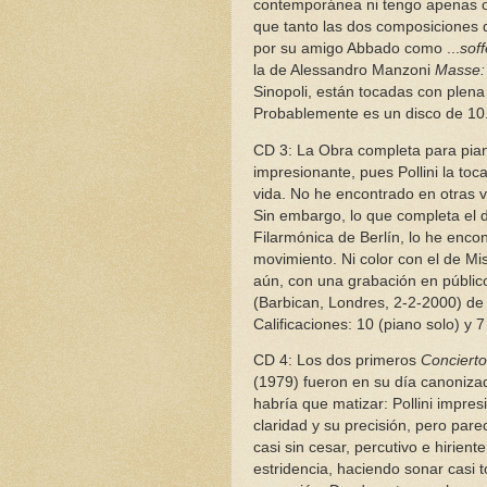
contemporánea ni tengo apenas ot
que tanto las dos composiciones 
por su amigo Abbado como ...
sof
la de Alessandro Manzoni
Masse:
Sinopoli, están tocadas con plen
Probablemente es un disco de 10
CD 3: La Obra completa para pia
impresionante, pues Pollini la to
vida. No he encontrado en otras 
Sin embargo, lo que completa el d
Filarmónica de Berlín, lo he encon
movimiento. Ni color con el de Mi
aún, con una grabación en públic
(Barbican, Londres, 2-2-2000) d
Calificaciones: 10 (piano solo) y 7
CD 4: Los dos primeros
Conciert
(1979) fueron en su día canoniza
habría que matizar: Pollini impr
claridad y su precisión, pero par
casi sin cesar, percutivo e hirien
estridencia, haciendo sonar casi 