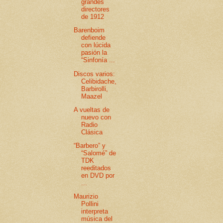
grandes
directores
de 1912
Barenboim
defiende
con lúcida
pasión la
“Sinfonía ...
Discos varios:
Celibidache,
Barbirolli,
Maazel
A vueltas de
nuevo con
Radio
Clásica
“Barbero” y
“Salomé” de
TDK
reeditados
en DVD por
...
Maurizio
Pollini
interpreta
música del