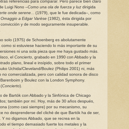
ras referencias para comparar. Pero parece bien claro
de Luigi Nono –
Como una ola de fuerza y luz
dirigida
ferte onde serene
... (1979), que le fue dedicada–, como
 Omaggio a Edgar Varèse
(1982), ésta dirigida por
a convicción y de modo seguramente insuperable.
.
no solo (1975) de Schoenberg es abolutamente
ca como si estuviese haciendo lo más importante de su
versiones ni una sola pieza que me haya gustado más.
isco, el
Concierto
, grabado en 1990 con Abbado y la
trado plano, lineal e insípido, sobre todo el primer
suko Uchida/Cleveland/Boulez (Philips 2001) ni, más
o no comercializada, pero con calidad sonora de disco
e Barenboim y Boulez con la London Symphony.
 (
Concierto
).
os
de Bartók con Abbado y la Sinfónica de Chicago
dos; también por mí. Hoy, más de 30 años después,
esiona (como casi siempre) por su mecanismo, su
ece no desprenderse del cliché de que Bartók ha de ser,
te. Y no digamos Abbado, que se recrea en la
todo el tiempo demasiado fuerte los metales y la