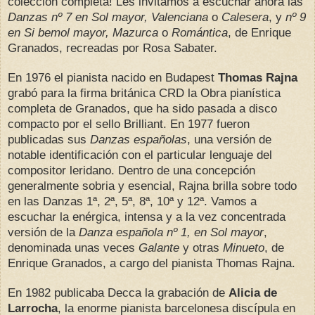
colección completa! Les invitamos a escuchar ahora las
Danzas nº 7 en Sol mayor, Valenciana
o
Calesera
, y
nº 9
en Si bemol mayor, Mazurca
o
Romántica
, de Enrique
Granados, recreadas por Rosa Sabater.
En 1976 el pianista nacido en Budapest
Thomas Rajna
grabó para la firma británica CRD la Obra pianística
completa de Granados, que ha sido pasada a disco
compacto por el sello Brilliant. En 1977 fueron
publicadas sus
Danzas españolas
, una versión de
notable identificación con el particular lenguaje del
compositor leridano. Dentro de una concepción
generalmente sobria y esencial, Rajna brilla sobre todo
en las Danzas 1ª, 2ª, 5ª, 8ª, 10ª y 12ª. Vamos a
escuchar la enérgica, intensa y a la vez concentrada
versión de la
Danza española nº 1, en Sol mayor
,
denominada unas veces
Galante
y otras
Minueto
, de
Enrique Granados, a cargo del pianista Thomas Rajna.
En 1982 publicaba Decca la grabación de
Alicia de
Larrocha
, la enorme pianista barcelonesa discípula en