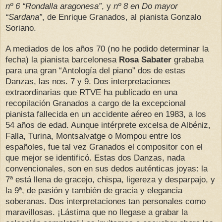
nº 6 “Rondalla aragonesa”
, y
nº 8 en Do mayor
“Sardana”
, de Enrique Granados, al pianista Gonzalo
Soriano.
A mediados de los años 70 (no he podido determinar la
fecha) la pianista barcelonesa
Rosa Sabater
grababa
para una gran “Antología del piano” dos de estas
Danzas, las nos. 7 y 9. Dos interpretaciones
extraordinarias que RTVE ha publicado en una
recopilación Granados a cargo de la excepcional
pianista fallecida en un accidente aéreo en 1983, a los
54 años de edad. Aunque intérprete excelsa de Albéniz,
Falla, Turina, Montsalvatge o Mompou entre los
españoles, fue tal vez Granados el compositor con el
que mejor se identificó. Estas dos Danzas, nada
convencionales, son en sus dedos auténticas joyas: la
7ª está llena de gracejo, chispa, ligereza y desparpajo, y
la 9ª, de pasión y también de gracia y elegancia
soberanas. Dos interpretaciones tan personales como
maravillosas. ¡Lástima que no llegase a grabar la