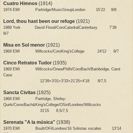
Cuatro Himnos
(1914)
1974 EMI
Partridge/MusicGroupLondon
15’22
9/8
Lord, thou hast been our refuge
(1921)
1989 York
David Flood/CoroCatedralCanterbury
7’39
9/7
Misa en Sol menor
(1921)
1969 EMI
Willcocks/CoroKing'sCollege
24'12
9/7
Cinco Retratos Tudor
(1935)
1969 EMI
Willcocks/OnewPhilh/CoroBach/Bainbridge, Carol
Case
12’39+3’01+3’33+21’25+4’18
8/7,5
Sancta Civitas
(1925)
1968 EMI
Partridge, Shirley-
Quirk/CorosBach&King'sCollege/OSinfLondres/Willcocks
31'15
8,5/7,5
Serenata "A la música"
(1938)
1970 EMI
Boult/OFilLondres/16 Solistas vocales
13’14