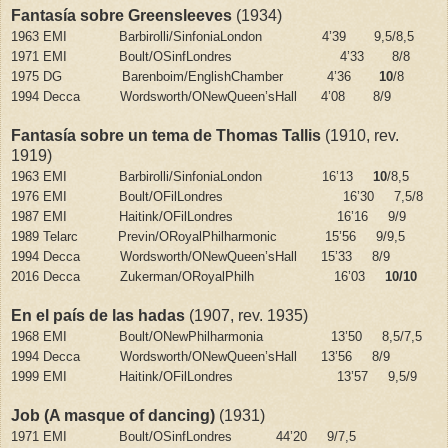
Fantasía sobre Greensleeves
(1934)
1963 EMI
Barbirolli/SinfoniaLondon
4’39
9,5/8,5
1971 EMI
Boult/OSinfLondres
4’33
8/8
1975 DG
Barenboim/EnglishChamber
4’36
10
/8
1994 Decca
Wordsworth/ONewQueen’sHall
4’08
8/9
Fantasía sobre un tema de Thomas Tallis
(1910, rev.
1919)
1963 EMI
Barbirolli/SinfoniaLondon
16’13
10
/8,5
1976 EMI
Boult/OFilLondres
16’30
7,5/8
1987 EMI
Haitink/OFilLondres
16’16
9/9
1989 Telarc
Previn/ORoyalPhilharmonic
15’56
9/9,5
1994 Decca
Wordsworth/ONewQueen’sHall
15’33
8/9
2016 Decca
Zukerman/ORoyalPhilh
16’03
10/10
En el país de las hadas
(1907, rev. 1935)
1968 EMI
Boult/ONewPhilharmonia
13’50
8,5/7,5
1994 Decca
Wordsworth/ONewQueen’sHall
13’56
8/9
1999 EMI
Haitink/OFilLondres
13’57
9,5/9
Job (A masque of dancing)
(1931)
1971 EMI
Boult/OSinfLondres
44’20
9/7,5