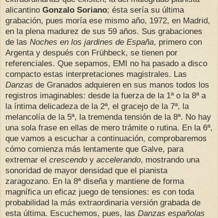
alicantino
Gonzalo Soriano
; ésta sería su última
grabación, pues moría ese mismo año, 1972, en Madrid,
en la plena madurez de sus 59 años. Sus grabaciones
de las
Noches en los jardines de España
, primero con
Argenta y después con Frühbeck, se tienen por
referenciales. Que sepamos, EMI no ha pasado a disco
compacto estas interpretaciones magistrales. Las
Danzas
de Granados adquieren en sus manos todos los
registros imaginables: desde la fuerza de la 1ª o la 8ª a
la íntima delicadeza de la 2ª, el gracejo de la 7ª, la
melancolía de la 5ª, la tremenda tensión de la 8ª. No hay
una sola frase en ellas de mero trámite o rutina. En la 6ª,
que vamos a escuchar a continuación, comprobaremos
cómo comienza más lentamente que Galve, para
extremar el
crescendo
y
accelerando
, mostrando una
sonoridad de mayor densidad que el pianista
zaragozano. En la 8ª diseña y mantiene de forma
magnífica un eficaz juego de tensiones: es con toda
probabilidad la más extraordinaria versión grabada de
esta última. Escuchemos, pues, las
Danzas españolas