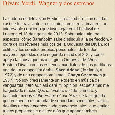
Diván: Verdi, Wagner y dos estrenos
La cadena de televisión Medici ha difundido -¡con calidad
casi de blu-ray, tanto en el sonido como en la imagen!- un
interesante concierto que tuvo lugar en el Festival de
Lucerna el 18 de agosto de 2013. Sobresalen algunos
aspectos: cómo Barenboim sabe distinguir a la perfección, y
logra de los jóvenes músicos de la Orquesta del Diván, los
estilos y los sonidos propios, personales, de los dos
mayores operistas de la segunda mitad del XIX, y cómo
apoya la causa que hizo surgir la Orquesta del West-
Eastern Divan con los estrenos mundiales de dos partituras:
una de un compositor árabe,
Saed Addad
(Jordania, n.
1972) y de una compositora israelí,
Chaya Czernowin
(n.
1957). No soy precisamente un experto en música de
vanguardia, pero aun así daré mi opinión, escuetísima: me
ha gustado mucho
Que la lumière soit
del primero, y
bastante menos
At the Fringe of our Gaze
de la segunda,
que encuentro recargada de sonoridades múltiples, varias
de ellas de
instrumentos
nada convencionales, que emiten
ruidos propiamente dichos: más que aportar timbres