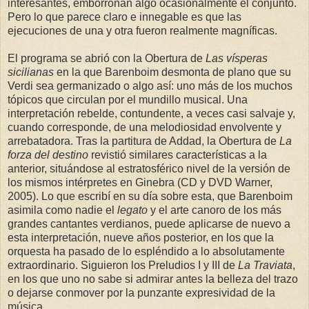
interesantes, emborronan algo ocasionalmente el conjunto.
Pero lo que parece claro e innegable es que las
ejecuciones de una y otra fueron realmente magníficas.
El programa se abrió con la Obertura de
Las vísperas
sicilianas
en la que Barenboim desmonta de plano que su
Verdi sea germanizado o algo así: uno más de los muchos
tópicos que circulan por el mundillo musical. Una
interpretación rebelde, contundente, a veces casi salvaje y,
cuando corresponde, de una melodiosidad envolvente y
arrebatadora. Tras la partitura de Addad, la Obertura de
La
forza del destino
revistió similares características a la
anterior, situándose al estratosférico nivel de la versión de
los mismos intérpretes en Ginebra (CD y DVD Warner,
2005). Lo que escribí en su día sobre esta, que Barenboim
asimila como nadie el
legato
y el arte canoro de los más
grandes cantantes verdianos, puede aplicarse de nuevo a
esta interpretación, nueve años posterior, en los que la
orquesta ha pasado de lo espléndido a lo absolutamente
extraordinario. Siguieron los Preludios I y III de
La Traviata
,
en los que uno no sabe si admirar antes la belleza del trazo
o dejarse conmover por la punzante expresividad de la
música.