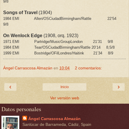
9/8
Songs of Travel
(1904)
1984 EMI
Allen/OSCiudadBirmingham/Rattle
22’54
9/8
On Wenlock Edge
(1908, orq. 1923)
1971 EMI
Partridge/MusicGroupLondon
21’31
9/8
1984 EMI
Tear/OSCiudadBirmingham/Rattle
20’14
8,5/8
1999 EMI
Bostridge/OFilLondres/Haitink
21’34
8/9
Ángel Carrascosa Almazán
en
10:04
2 comentarios:
‹
›
Inicio
Ver versión web
Datos personales
Ángel Carrascosa Almazán
Sanlúcar de Barrameda, Cádiz, Spain