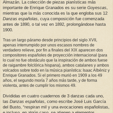
Almazán.
La colección de piezas pianísticas más
importante de Enrique Granados es su serie
Goyescas
,
mientras que la más conocida es la que engloba sus 12
Danzas españolas
, cuya composición fue comenzada
antes de 1890, o tal vez en 1892, prolongándose hasta
1900.
Tras un largo páramo desde principios del siglo XVII,
apenas interrumpido por unos escasos nombres de
verdadero relieve, por fin a finales del XIX aparecen dos
compositores españoles de proyección internacional (para
lo cual no fue obstáculo que la inspiración de ambos fuese
de raigambre folclórica hispana), ambos catalanes y ambos
volcados sobre todo en la música pianística: Isaac Albéniz y
Enrique Granados. Si el primero murió en 1909 a los 49
años, el segundo moría 7 años más tarde, y de forma
violenta, antes de cumplir los mismos 49.
Divididas en cuatro cuadernos de 3 danzas cada uno,
las
Danzas españolas
, como escribe José Luis García
del Busto, “respiran mil y una evocaciones españolistas,
e incluso, en algún caso, se atienen a elementos