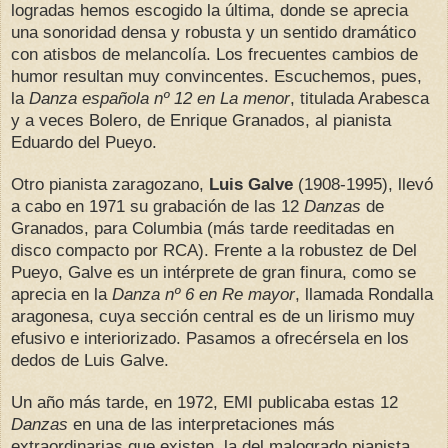
logradas hemos escogido la última, donde se aprecia
una sonoridad densa y robusta y un sentido dramático
con atisbos de melancolía.
Los frecuentes cambios de
humor resultan muy convincentes. Escuchemos, pues,
la
Danza española nº 12 en La menor
, titulada Arabesca
y a veces Bolero, de Enrique Granados, al pianista
Eduardo del Pueyo.
Otro pianista zaragozano,
Luis Galve
(1908-1995), llevó
a cabo en 1971 su grabación de las 12
Danzas
de
Granados, para Columbia (más tarde reeditadas en
disco compacto por RCA). Frente a la robustez de Del
Pueyo, Galve es un intérprete de gran finura, como se
aprecia en la
Danza nº 6 en Re mayor
, llamada Rondalla
aragonesa, cuya sección central es de un lirismo muy
efusivo e interiorizado. Pasamos a ofrecérsela en los
dedos de Luis Galve.
Un año más tarde, en 1972, EMI publicaba estas 12
Danzas
en una de las interpretaciones más
extraordinarias que existen, la del malogrado pianista