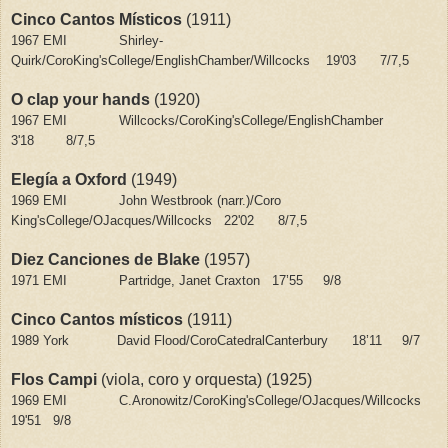
Cinco Cantos Místicos
(1911)
1967 EMI
Shirley-
Quirk/CoroKing'sCollege/EnglishChamber/Willcocks
19'03
7/7,5
O clap your hands
(1920)
1967 EMI
Willcocks/CoroKing'sCollege/EnglishChamber
3'18
8/7,5
Elegía a Oxford
(1949)
1969 EMI
John Westbrook (narr.)/Coro
King'sCollege/OJacques/Willcocks
22'02
8/7,5
Diez Canciones de Blake
(1957)
1971 EMI
Partridge, Janet Craxton
17’55
9/8
Cinco Cantos místicos
(1911)
1989 York
David Flood/CoroCatedralCanterbury
18’11
9/7
Flos Campi
(viola, coro y orquesta) (1925)
1969 EMI
C.Aronowitz/CoroKing'sCollege/OJacques/Willcocks
19'51
9/8