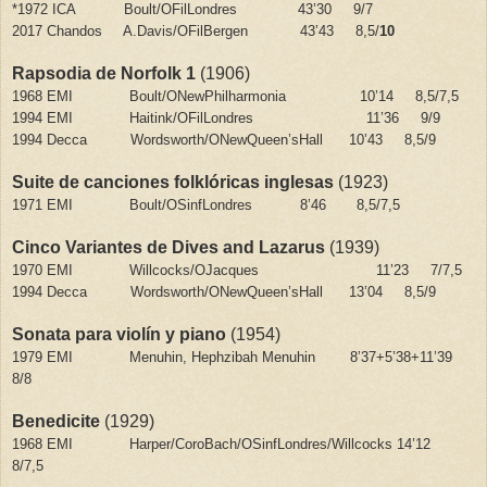
*1972 ICA
Boult/OFilLondres
43’30
9/7
2017 Chandos
A.Davis/OFilBergen
43’43
8,5/
10
Rapsodia de Norfolk 1
(1906)
1968 EMI
Boult/ONewPhilharmonia
10’14
8,5/7,5
1994 EMI
Haitink/OFilLondres
11’36
9/9
1994 Decca
Wordsworth/ONewQueen’sHall
10’43
8,5/9
Suite de canciones folklóricas inglesas
(1923)
1971 EMI
Boult/OSinfLondres
8’46
8,5/7,5
Cinco Variantes de Dives and Lazarus
(1939)
1970 EMI
Willcocks/OJacques
11’23
7/7,5
1994 Decca
Wordsworth/ONewQueen’sHall
13’04
8,5/9
Sonata para violín y piano
(1954)
1979 EMI
Menuhin, Hephzibah Menuhin
8’37+5’38+11’39
8/8
Benedicite
(1929)
1968 EMI
Harper/CoroBach/OSinfLondres/Willcocks
14’12
8/7,5