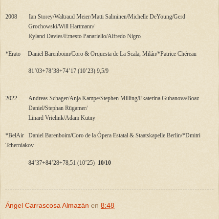
2008
Ian Storey/Waltraud Meier/Matti Salminen/Michelle DeYoung/Gerd
Grochowski/Will Hartmann/
Ryland Davies/Ernesto Panariello/Alfredo Nigro
*Erato
Daniel Barenboim/Coro & Orquesta de La Scala, Milán/*Patrice Chéreau
81’03+78’38+74’17 (10’23)
9,5/9
2022
Andreas Schager/Anja Kampe/Stephen Milling/Ekaterina Gubanova/Boaz
Daniel/Stephan Rügamer/
Linard Vrielink/Adam Kutny
*BelAir
Daniel Barenboim/Coro de la Ópera Estatal & Staatskapelle Berlin/*Dmitri
Tcherniakov
84’37+84’28+78,51 (10’25)
10/10
Ángel Carrascosa Almazán
en
8:48