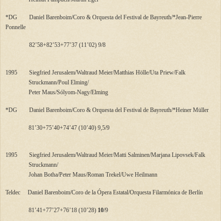
*DG
Daniel Barenboim/Coro & Orquesta del Festival de Bayreuth/*Jean-Pierre
Ponnelle
82’58+82’53+77’37 (11’02)
9/8
1995
Siegfried Jerusalem/Waltraud Meier/Matthias Hölle/Uta Priew/Falk
Struckmann/Poul Elming/
Peter Maus/Sólyom-Nagy/Elming
*DG
Daniel Barenboim/Coro & Orquesta del Festival de Bayreuth/*Heiner Müller
81’30+75’40+74’47 (10’40)
9,5/9
1995
Siegfried Jerusalem/Waltraud Meier/Matti Salminen/Marjana Lipovsek/Falk
Struckmann/
Johan Botha/Peter Maus/Roman Trekel/Uwe Heilmann
Teldec
Daniel Barenboim/Coro de la Ópera Estatal/Orquesta Filarmónica de Berlín
81’41+77’27+76’18 (10’28)
10
/9