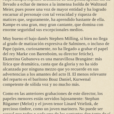
llevado a echar de menos a la inmensa Isolda de Waltraud
Meier, pues posee una voz de mayor entidad y ha logrado
encarnar al personaje con tal veracidad y riqueza de
matices que, seguramente, ha aprendido bastante de ella.
Kampe es una gran, muy gran cantante, que domina con
enorme seguridad sus excepcionales medios.
Muy bueno el bajo danés Stephen Milling, si bien no llega
al grado de matización expresiva de Salminen, o incluso de
Pape (quien, curiosamente, no ha llegado a grabar el papel
del rey Marke con Barenboim, su director fetiche).
Ekaterina Gubanova es una maravillosa Brangäne: más
lírica que dramática, canta que da gloria y no ha sido
alcanzada por ninguna mezzo que yo recuerde en sus
advertencias a los amantes del acto II. El menos relevante
del reparto es el barítono Boaz Daniel, Kurwenal
competente de sólida voz y no mucho más.
Como en las anteriores grabaciones de este director, los
papeles menores están servidos lujosamente: Stephan
Rügamer (Melot) y el joven tenor Linard Vrielink, de
precioso timbre, como un joven marinero. No puede ser
casual que todos y cada uno de los cantantes den tanto de sí