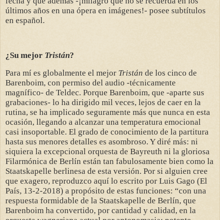
fecha y que además -¡milagro que no se recuerda en los
últimos años en una ópera en imágenes!- posee subtítulos
en español.
¿Su mejor
Tristán
?
Para mí es globalmente el mejor
Tristán
de los cinco de
Barenboim, con permiso del audio -técnicamente
magnífico- de Teldec. Porque Barenboim, que -aparte sus
grabaciones- lo ha dirigido mil veces, lejos de caer en la
rutina, se ha implicado seguramente más que nunca en esta
ocasión, llegando a alcanzar una temperatura emocional
casi insoportable. El grado de conocimiento de la partitura
hasta sus menores detalles es asombroso. Y diré más: ni
siquiera la excepcional orquesta de Bayreuth ni la gloriosa
Filarmónica de Berlín están tan fabulosamente bien como la
Staatskapelle berlinesa de esta versión. Por si alguien cree
que exagero, reproduzco aquí lo escrito por Luis Gago (El
País, 13-2-2018) a propósito de estas funciones: “con una
respuesta formidable de la Staatskapelle de Berlín, que
Barenboim ha convertido, por cantidad y calidad, en la