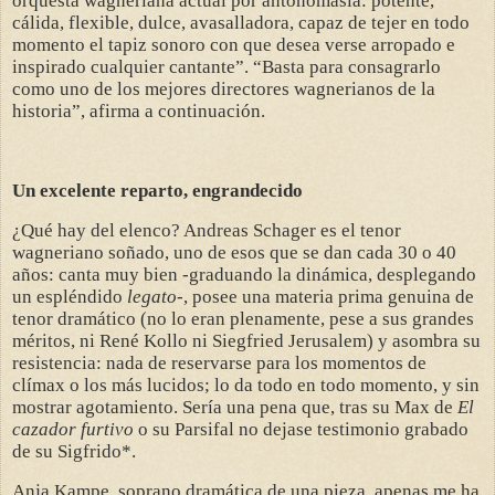
orquesta wagneriana actual por antonomasia: potente,
cálida, flexible, dulce, avasalladora, capaz de tejer en todo
momento el tapiz sonoro con que desea verse arropado e
inspirado cualquier cantante”. “Basta para consagrarlo
como uno de los mejores directores wagnerianos de la
historia”, afirma a continuación.
Un excelente reparto, engrandecido
¿Qué hay del elenco? Andreas Schager es el tenor
wagneriano soñado, uno de esos que se dan cada 30 o 40
años: canta muy bien -graduando la dinámica, desplegando
un espléndido
legato
-, posee una materia prima genuina de
tenor dramático (no lo eran plenamente, pese a sus grandes
méritos, ni René Kollo ni Siegfried Jerusalem) y asombra su
resistencia: nada de reservarse para los momentos de
clímax o los más lucidos; lo da todo en todo momento, y sin
mostrar agotamiento. Sería una pena que, tras su Max de
El
cazador furtivo
o su Parsifal no dejase testimonio grabado
de su Sigfrido*.
Anja Kampe, soprano dramática de una pieza, apenas me ha