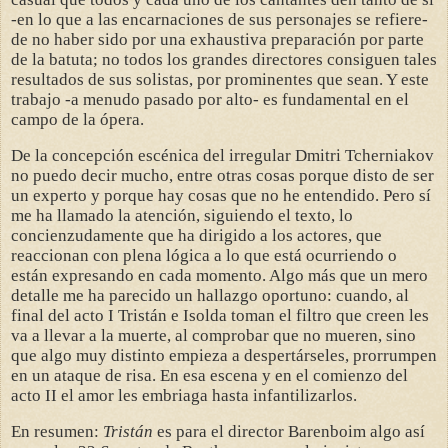
-en lo que a las encarnaciones de sus personajes se refiere-
de no haber sido por una exhaustiva preparación por parte
de la batuta; no todos los grandes directores consiguen tales
resultados de sus solistas, por prominentes que sean. Y este
trabajo -a menudo pasado por alto- es fundamental en el
campo de la ópera.
De la concepción escénica del irregular Dmitri Tcherniakov
no puedo decir mucho, entre otras cosas porque disto de ser
un experto y porque hay cosas que no he entendido. Pero sí
me ha llamado la atención, siguiendo el texto, lo
concienzudamente que ha dirigido a los actores, que
reaccionan con plena lógica a lo que está ocurriendo o
están expresando en cada momento. Algo más que un mero
detalle me ha parecido un hallazgo oportuno: cuando, al
final del acto I Tristán e Isolda toman el filtro que creen les
va a llevar a la muerte, al comprobar que no mueren, sino
que algo muy distinto empieza a despertárseles, prorrumpen
en un ataque de risa. En esa escena y en el comienzo del
acto II el amor les embriaga hasta infantilizarlos.
En resumen:
Tristán
es para el director Barenboim algo así