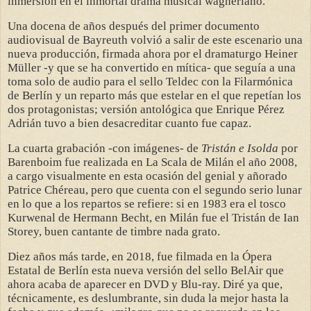
inmersión en el inmortal drama musical wagneriano.
Una docena de años después del primer documento
audiovisual de Bayreuth volvió a salir de este escenario una
nueva producción, firmada ahora por el dramaturgo Heiner
Müller -y que se ha convertido en mítica- que seguía a una
toma solo de audio para el sello Teldec con la Filarmónica
de Berlín y un reparto más que estelar en el que repetían los
dos protagonistas; versión antológica que Enrique Pérez
Adrián tuvo a bien desacreditar cuanto fue capaz.
La cuarta grabación -con imágenes- de
Tristán e Isolda
por
Barenboim fue realizada en La Scala de Milán el año 2008,
a cargo visualmente en esta ocasión del genial y añorado
Patrice Chéreau, pero que cuenta con el segundo serio lunar
en lo que a los repartos se refiere: si en 1983 era el tosco
Kurwenal de Hermann Becht, en Milán fue el Tristán de Ian
Storey, buen cantante de timbre nada grato.
Diez años más tarde, en 2018, fue filmada en la Ópera
Estatal de Berlín esta nueva versión del sello BelAir que
ahora acaba de aparecer en DVD y Blu-ray. Diré ya que,
técnicamente, es deslumbrante, sin duda la mejor hasta la