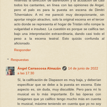
reservas la dirección de Barenboim y la actuación de casi
todos los cantantes, en línea con las opiniones de Angel,
pero el palo es para la puesta en escena de Dimitri
Tcherniakov. A mí me pareció muy decepcionante, sin
aportar ningún atractivo, solo la original escena en el tercer
acto donde se representa el hogar de Tristán niño rompe la
vulgaridad e insulsez. La cuestión es porque se califica tan
bajo una interpretación extraordinaria, dando casi todo el
peso a la escena teatral. Esto quizás confunda al
aficionado.
Responder
Respuestas
Ángel Carrascosa Almazán
14 de junio de 2022
a las 17:30
Sí, la calificación de Diapason es muy baja, y deberían
especificar que se debe a la puesta en escena. Este
aspecto es, sin duda, muy discutible. Pero para mí lo
musical es lo más importante. En las óperas con
imágenes que yo califico tengo mucho más en cuenta
lo musical, máxime teniendo en cuenta que yo no soy