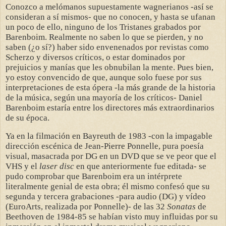
Conozco a melómanos supuestamente wagnerianos -así se
consideran a sí mismos- que no conocen, y hasta se ufanan
un poco de ello, ninguno de los Tristanes grabados por
Barenboim. Realmente no saben lo que se pierden, y no
saben (¿o sí?) haber sido envenenados por revistas como
Scherzo y diversos críticos, o estar dominados por
prejuicios y manías que les obnubilan la mente. Pues bien,
yo estoy convencido de que, aunque solo fuese por sus
interpretaciones de esta ópera -la más grande de la historia
de la música, según una mayoría de los críticos- Daniel
Barenboim estaría entre los directores más extraordinarios
de su época.
Ya en la filmación en Bayreuth de 1983 -con la impagable
dirección escénica de Jean-Pierre Ponnelle, pura poesía
visual, masacrada por DG en un DVD que se ve peor que el
VHS y el
laser disc
en que anteriormente fue editada- se
pudo comprobar que Barenboim era un intérprete
literalmente genial de esta obra; él mismo confesó que su
segunda y tercera grabaciones -para audio (DG) y vídeo
(EuroArts, realizada por Ponnelle)- de las 32
Sonatas
de
Beethoven de 1984-85 se habían visto muy influidas por su